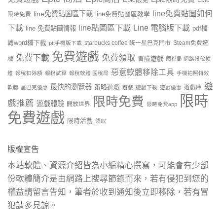
Epic限免
Epic
line免費貼圖如何
line免費貼圖區下載
限時免費
line免費貼圖區教學
line貼圖區下載
Line 電腦版下載
下載
line 免費貼圖情報
pdf檔
轉word檔下載
starbucks coffee 統一星巴克門市
Steam免費遊
ptt手機版下載
免費遊戲
免費下載
免費領取
戲
冒險遊戲
國稅局 網路報稅軟
惡意軟體移除工具
體
報稅扣除額
報稅試算
報稅軟體 國稅局
手機拍照特效
遊
最快的瀏覽器
策略遊戲
遊戲庫
軟體
星巴克優惠
遊戲
遊戲下載
遊戲優惠
限時
限時免費
戲推薦
遊戲體驗
開放世界
限時免費app
免費遊戲
限時活動
領取
版權宣告
本站軟體、資源介紹皆為小編精心撰寫，可能會有少部
份軟體簡介是由網路上搜尋節錄而來，若有侵犯到您的
權益請留言告知，筆者於收到通知後立即移除，若有冒
犯請多見諒。