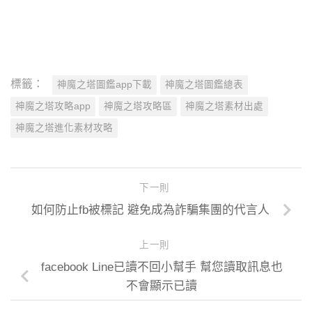
標籤：
神魔之塔圖鑑app下載
神魔之塔圖鑑總表
神魔之塔攻略app
神魔之塔攻略區
神魔之塔素材出處
神魔之塔進化素材攻略
下一則
如何防止fb被標記 避免成為詐騙集團的代言人
上一則
facebook Line已讀不回小幫手 幫您讀取訊息也
不會顯示已讀