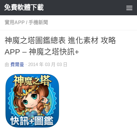
免費軟體下載
Skip to content
實用APP
/
手機新聞
神魔之塔圖鑑總表 進化素材 攻略
APP – 神魔之塔快訊+
由
費爾曼
·
2014 年 03 月 03 日