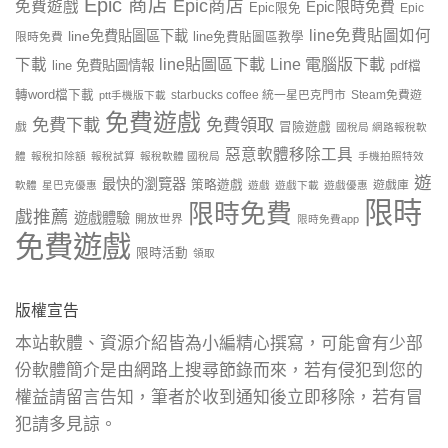
Epic 商店
Epic商店
免費遊戲
Epic限時免費
Epic限免
Epic
line免費貼圖如何
line免費貼圖區下載
限時免費
line免費貼圖區教學
line貼圖區下載
Line 電腦版下載
下載
line 免費貼圖情報
pdf檔
轉word檔下載
starbucks coffee 統一星巴克門市
Steam免費遊
ptt手機版下載
免費遊戲
免費下載
免費領取
戲
冒險遊戲
國稅局 網路報稅軟
惡意軟體移除工具
體
報稅扣除額
報稅試算
報稅軟體 國稅局
手機拍照特效
遊
最快的瀏覽器
策略遊戲
遊戲庫
軟體
星巴克優惠
遊戲
遊戲下載
遊戲優惠
限時
限時免費
戲推薦
遊戲體驗
開放世界
限時免費app
免費遊戲
限時活動
領取
版權宣告
本站軟體、資源介紹皆為小編精心撰寫，可能會有少部
份軟體簡介是由網路上搜尋節錄而來，若有侵犯到您的
權益請留言告知，筆者於收到通知後立即移除，若有冒
犯請多見諒。