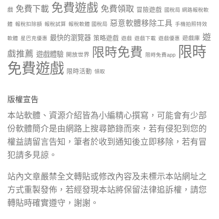
免費遊戲
免費下載
免費領取
戲
冒險遊戲
國稅局 網路報稅軟
惡意軟體移除工具
體
報稅扣除額
報稅試算
報稅軟體 國稅局
手機拍照特效
遊
最快的瀏覽器
策略遊戲
遊戲庫
軟體
星巴克優惠
遊戲
遊戲下載
遊戲優惠
限時
限時免費
戲推薦
遊戲體驗
開放世界
限時免費app
免費遊戲
限時活動
領取
版權宣告
本站軟體、資源介紹皆為小編精心撰寫，可能會有少部
份軟體簡介是由網路上搜尋節錄而來，若有侵犯到您的
權益請留言告知，筆者於收到通知後立即移除，若有冒
犯請多見諒。
站內文章嚴禁全文轉貼或修改內容及未標示本站網址之
方式重製發佈，若經發現本站將保留法律追訴權，請您
轉貼時確實遵守，謝謝。