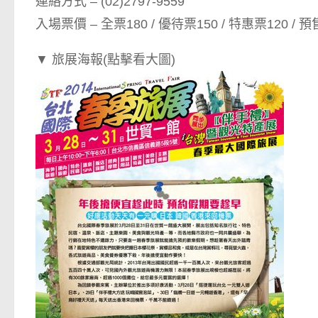
連絡方式 – (02)2797-9559
入場票價 – 全票180 / 優待票150 / 特惠票120 / 預
▼ 旅展海報(點擊看大圖)