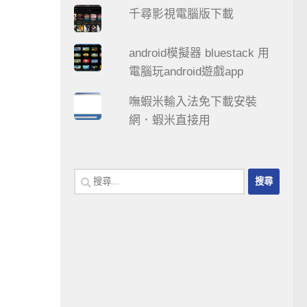
千尋影視電腦版下載
android模擬器 bluestack 用
電腦玩android遊戲app
嘸蝦米輸入法免下載安裝
網．蝦米直接用
搜
尋
關
鍵
字: