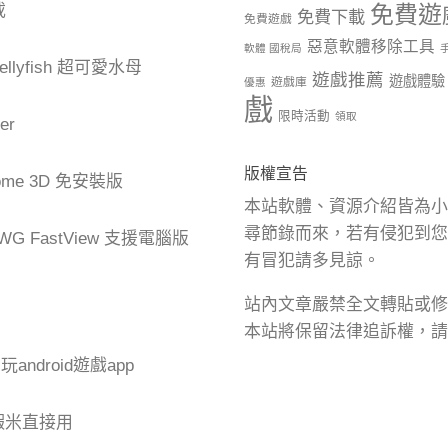
載
免費遊
免費下載
免費遊戲
惡意軟體移除工具
軟體 國稅局
Jellyfish 超可愛水母
遊戲推薦
遊戲體驗
遊戲庫
優惠
戲
限時活動
領取
er
版權宣告
me 3D 免安裝版
本站軟體、資源介紹皆為小
尋節錄而來，若有侵犯到您
G FastView 支援電腦版
有冒犯請多見諒。
站內文章嚴禁全文轉貼或修
本站將保留法律追訴權，請
腦玩android遊戲app
蝦米直接用