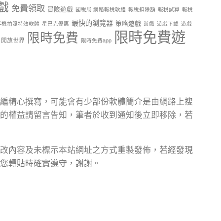
戲
免費領取
冒險遊戲
國稅局 網路報稅軟體
報稅扣除額
報稅試算
報稅
最快的瀏覽器
策略遊戲
手機拍照特效軟體
星巴克優惠
遊戲
遊戲下載
遊戲
限時免費遊
限時免費
開放世界
限時免費app
編精心撰寫，可能會有少部份軟體簡介是由網路上搜
的權益請留言告知，筆者於收到通知後立即移除，若
改內容及未標示本站網址之方式重製發佈，若經發現
您轉貼時確實遵守，謝謝。