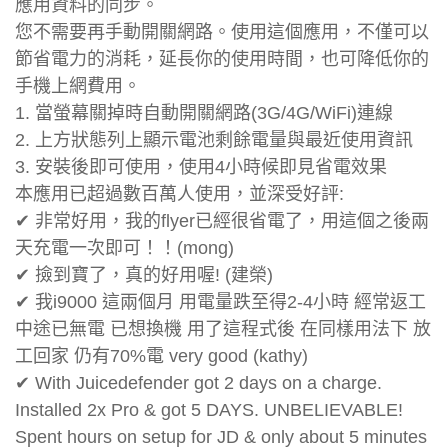
應用資料的同步。
您不需要再手動開關網路。使用這個應用，不僅可以
節省電力的消耗，延長你的使用時間，也可降低你的
手機上網費用。
1. 當螢幕關掉時自動開關網路(3G/4G/WiFi)連線
2. 上方狀態列上顯示電池剩餘電量與最近使用資訊
3. 安裝後即可使用，使用4小時候即見省電效果
本應用已超過數百萬人使用，並深受好評:
✔ 非常好用，我的flyer已經很省電了，用這個之後兩
天充電一次即可！！(mong)
✔ 撿到寶了，真的好用喔! (建榮)
✔ 我i9000 這兩個月 用電量跌至得2-4小時 經常返工
中途已無電 已想換機 用了這程式後 在同樣用法下 放
工回家 仍有70%電 very good (kathy)
✔ With Juicedefender got 2 days on a charge.
Installed 2x Pro & got 5 DAYS. UNBELIEVABLE!
Spent hours on setup for JD & only about 5 minutes