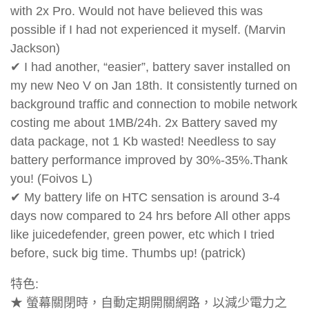
with 2x Pro. Would not have believed this was
possible if I had not experienced it myself. (Marvin
Jackson)
✔ I had another, “easier”, battery saver installed on
my new Neo V on Jan 18th. It consistently turned on
background traffic and connection to mobile network
costing me about 1MB/24h. 2x Battery saved my
data package, not 1 Kb wasted! Needless to say
battery performance improved by 30%-35%.Thank
you! (Foivos L)
✔ My battery life on HTC sensation is around 3-4
days now compared to 24 hrs before All other apps
like juicedefender, green power, etc which I tried
before, suck big time. Thumbs up! (patrick)
特色:
★ 螢幕關閉時，自動定期開關網路，以減少電力之