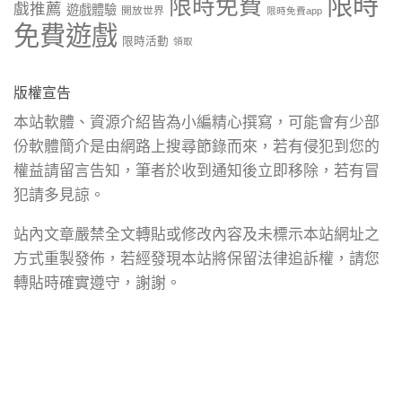
限時
限時免費
戲推薦
遊戲體驗
開放世界
限時免費app
免費遊戲
限時活動
領取
版權宣告
本站軟體、資源介紹皆為小編精心撰寫，可能會有少部
份軟體簡介是由網路上搜尋節錄而來，若有侵犯到您的
權益請留言告知，筆者於收到通知後立即移除，若有冒
犯請多見諒。
站內文章嚴禁全文轉貼或修改內容及未標示本站網址之
方式重製發佈，若經發現本站將保留法律追訴權，請您
轉貼時確實遵守，謝謝。