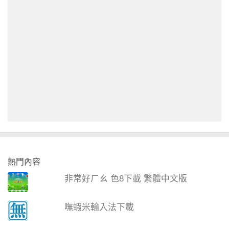
熱門內容
非常好ㄏㄠ 色8下載 繁體中文版
嘸蝦米輸入法下載