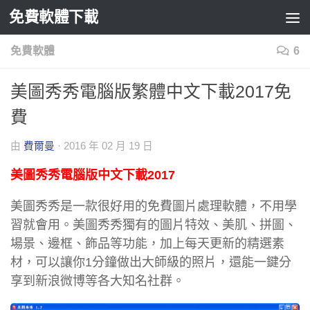
免費軟體下載
Skip to content
免費軟體
6
美圖秀秀電腦版繁體中文下載2017免
費
由
費爾曼
·
2016 年 02 月 19 日
美圖秀秀電腦版中文下載2017
美圖秀秀是一款很好用的免費圖片處理軟體，不用學
習就會用。美圖秀秀獨有的圖片特效、美肌、拼圖、
場景、邊框、飾品等功能，加上每天更新的精選素
材，可以讓你1分鐘做出大師級的照片，還能一鍵分
享到新浪微博等各大知名社群。