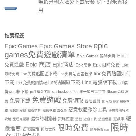
嘸蝦米輸入法免下載安裝 網．蝦米直接
用
推薦標籤
epic
Epic Games Store
Epic Games
games免費遊戲清單
Epic
Epic Games 限時免費
Epic 商店
Epic商店
免費遊戲
Epic限時免費
Epic限免
Epic
line免費貼圖如何
line免費貼圖區下載
限時免費
line免費貼圖區教學
line貼圖區下載
Line 電腦版下載
下載
line 免費貼圖情報
pdf檔
轉word檔下載
starbucks coffee 統一星巴克門市
Steam免費遊
ptt手機版下載
免費遊戲
免費下載
免費領取
戲
冒險遊戲
國稅局 網路報稅軟
惡意軟體移除工具
體
報稅扣除額
報稅試算
報稅軟體 國稅局
手機拍照特效
遊
最快的瀏覽器
策略遊戲
遊戲庫
軟體
星巴克優惠
遊戲
遊戲下載
遊戲優惠
限時
限時免費
戲推薦
遊戲體驗
開放世界
限時免費app