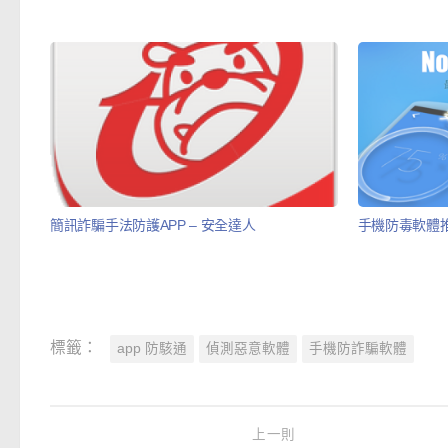
簡訊詐騙手法防護APP – 安全達人
手機防毒軟體推薦 
標籤：
app 防駭通
偵測惡意軟體
手機防詐騙軟體
上一則