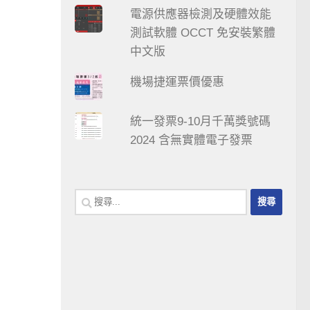
電源供應器檢測及硬體效能
測試軟體 OCCT 免安裝繁體
中文版
機場捷運票價優惠
統一發票9-10月千萬獎號碼
2024 含無實體電子發票
搜
尋
關
鍵
字: