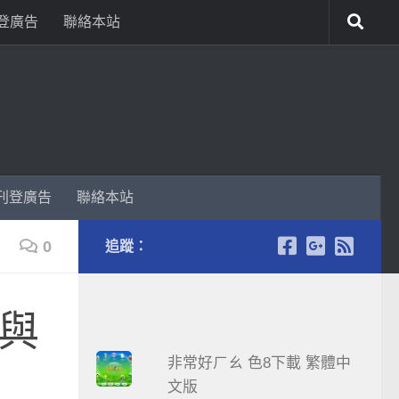
登廣告
聯絡本站
刊登廣告
聯絡本站
0
追蹤：
性與
非常好ㄏㄠ 色8下載 繁體中
文版