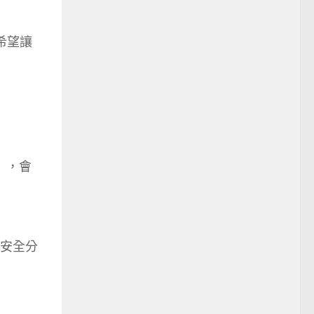
，希望讓
」，會
本安全分