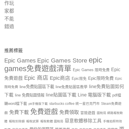
推薦標籤
epic
Epic Games Store
Epic Games
games免費遊戲清單
Epic
Epic Games 限時免費
Epic 商店
Epic商店
免費遊戲
Epic限時免費
Epic限免
Epic
line免費貼圖如何
line免費貼圖區下載
限時免費
line免費貼圖區教學
line貼圖區下載
Line 電腦版下載
下載
line 免費貼圖情報
pdf檔
轉word檔下載
starbucks coffee 統一星巴克門市
Steam免費遊
ptt手機版下載
免費遊戲
免費下載
免費領取
戲
冒險遊戲
國稅局 網路報稅軟
惡意軟體移除工具
體
報稅扣除額
報稅試算
報稅軟體 國稅局
手機拍照特效