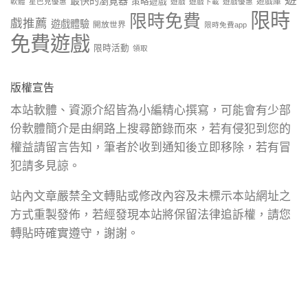
遊
最快的瀏覽器
策略遊戲
遊戲庫
軟體
星巴克優惠
遊戲
遊戲下載
遊戲優惠
限時
限時免費
戲推薦
遊戲體驗
開放世界
限時免費app
免費遊戲
限時活動
領取
版權宣告
本站軟體、資源介紹皆為小編精心撰寫，可能會有少部
份軟體簡介是由網路上搜尋節錄而來，若有侵犯到您的
權益請留言告知，筆者於收到通知後立即移除，若有冒
犯請多見諒。
站內文章嚴禁全文轉貼或修改內容及未標示本站網址之
方式重製發佈，若經發現本站將保留法律追訴權，請您
轉貼時確實遵守，謝謝。