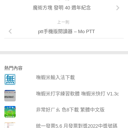
魔術方塊 發明 40 週年紀念
上一則
ptt手機版閱讀器 – Mo PTT
熱門內容
嘸蝦米輸入法下載
嘸蝦米打字練習軟體 嘸蝦米快打 V1.3c
非常好ㄏㄠ 色8下載 繁體中文版
統一發票5.6 月發票對獎2022中獎號碼