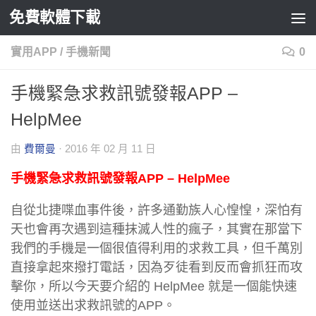
免費軟體下載
Skip to content
實用APP
/
手機新聞
0
手機緊急求救訊號發報APP –
HelpMee
由
費爾曼
·
2016 年 02 月 11 日
手機緊急求救訊號發報APP – HelpMee
自從北捷喋血事件後，許多通勤族人心惶惶，深怕有
天也會再次遇到這種抹滅人性的瘋子，其實在那當下
我們的手機是一個很值得利用的求救工具，但千萬別
直接拿起來撥打電話，因為歹徒看到反而會抓狂而攻
擊你，所以今天要介紹的 HelpMee 就是一個能快速
使用並送出求救訊號的APP。