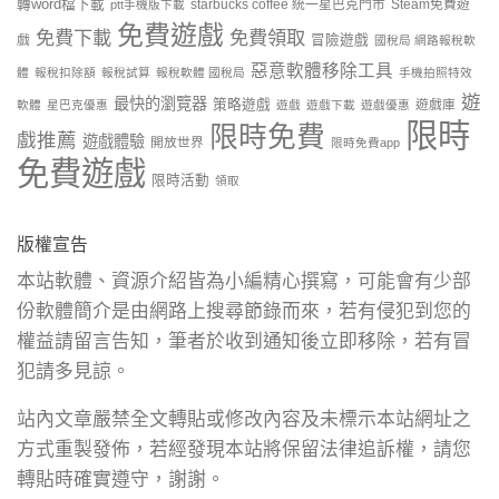
轉word檔下載
starbucks coffee 統一星巴克門市
Steam免費遊
ptt手機版下載
免費遊戲
免費下載
免費領取
戲
冒險遊戲
國稅局 網路報稅軟
惡意軟體移除工具
體
報稅扣除額
報稅試算
報稅軟體 國稅局
手機拍照特效
遊
最快的瀏覽器
策略遊戲
遊戲庫
軟體
星巴克優惠
遊戲
遊戲下載
遊戲優惠
限時
限時免費
戲推薦
遊戲體驗
開放世界
限時免費app
免費遊戲
限時活動
領取
版權宣告
本站軟體、資源介紹皆為小編精心撰寫，可能會有少部
份軟體簡介是由網路上搜尋節錄而來，若有侵犯到您的
權益請留言告知，筆者於收到通知後立即移除，若有冒
犯請多見諒。
站內文章嚴禁全文轉貼或修改內容及未標示本站網址之
方式重製發佈，若經發現本站將保留法律追訴權，請您
轉貼時確實遵守，謝謝。