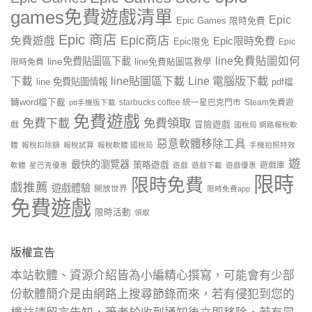
games免費遊戲清單
Epic
Epic Games 限時免費
Epic 商店
Epic商店
免費遊戲
Epic限時免費
Epic限免
Epic
line免費貼圖如何
line免費貼圖區下載
限時免費
line免費貼圖區教學
line貼圖區下載
Line 電腦版下載
下載
line 免費貼圖情報
pdf檔
轉word檔下載
starbucks coffee 統一星巴克門市
Steam免費遊
ptt手機版下載
免費遊戲
免費下載
免費領取
戲
冒險遊戲
國稅局 網路報稅軟
惡意軟體移除工具
體
報稅扣除額
報稅試算
報稅軟體 國稅局
手機拍照特效
遊
最快的瀏覽器
策略遊戲
遊戲庫
軟體
星巴克優惠
遊戲
遊戲下載
遊戲優惠
限時
限時免費
戲推薦
遊戲體驗
開放世界
限時免費app
免費遊戲
限時活動
領取
版權宣告
本站軟體、資源介紹皆為小編精心撰寫，可能會有少部
份軟體簡介是由網路上搜尋節錄而來，若有侵犯到您的