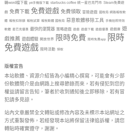
轉word檔下載
starbucks coffee 統一星巴克門市
Steam免費遊
ptt手機版下載
免費遊戲
免費下載
免費領取
戲
冒險遊戲
國稅局 網路報稅軟
惡意軟體移除工具
體
報稅扣除額
報稅試算
報稅軟體 國稅局
手機拍照特效
遊
最快的瀏覽器
策略遊戲
遊戲庫
軟體
星巴克優惠
遊戲
遊戲下載
遊戲優惠
限時
限時免費
戲推薦
遊戲體驗
開放世界
限時免費app
免費遊戲
限時活動
領取
版權宣告
本站軟體、資源介紹皆為小編精心撰寫，可能會有少部
份軟體簡介是由網路上搜尋節錄而來，若有侵犯到您的
權益請留言告知，筆者於收到通知後立即移除，若有冒
犯請多見諒。
站內文章嚴禁全文轉貼或修改內容及未標示本站網址之
方式重製發佈，若經發現本站將保留法律追訴權，請您
轉貼時確實遵守，謝謝。