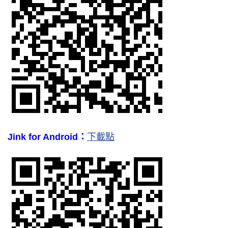
Jink for Android：
下載點