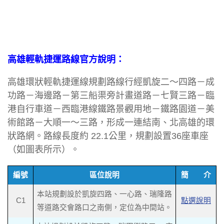
高雄輕軌捷運路線官方說明：
高雄環狀輕軌捷運線規劃路線行經凱旋二～四路－成
功路－海邊路－第三船渠旁計畫道路－七賢三路－臨
港自行車道－西臨港線鐵路景觀用地－鐵路園道－美
術館路－大順一～三路，形成一連結南、北高雄的環
狀路網。路線長度約 22.1公里，規劃設置36座車座
（如圖表所示）。
編號
區位說明
簡 介
本站規劃設於凱旋四路、一心路、瑞隆路
C1
點選說明
等道路交會路口之南側，定位為中間站。