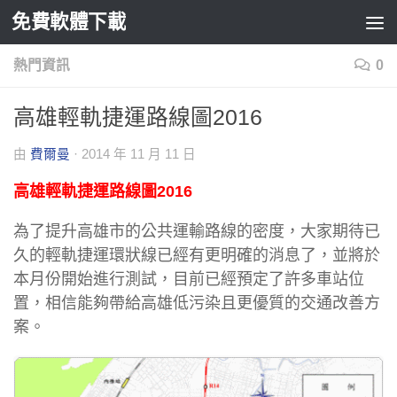
免費軟體下載
Skip to content
熱門資訊
0
高雄輕軌捷運路線圖2016
由
費爾曼
·
2014 年 11 月 11 日
高雄輕軌捷運路線圖2016
為了提升高雄市的公共運輸路線的密度，大家期待已
久的輕軌捷運環狀線已經有更明確的消息了，並將於
本月份開始進行測試，目前已經預定了許多車站位
置，相信能夠帶給高雄低污染且更優質的交通改善方
案。