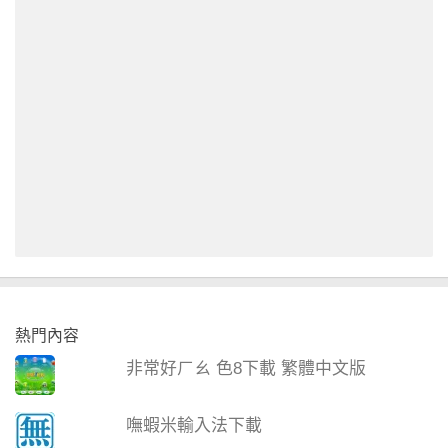
熱門內容
非常好ㄏㄠ 色8下載 繁體中文版
嘸蝦米輸入法下載