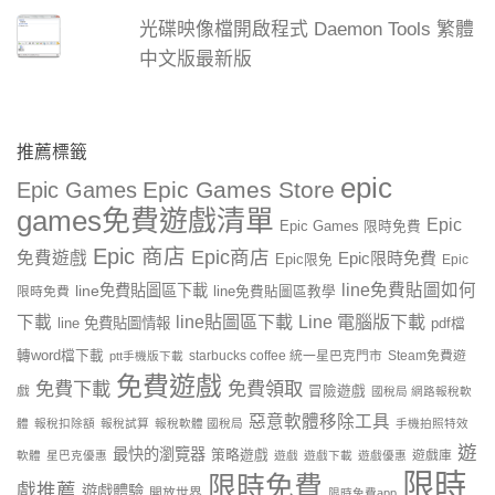
光碟映像檔開啟程式 Daemon Tools 繁體
中文版最新版
推薦標籤
epic
Epic Games Store
Epic Games
games免費遊戲清單
Epic
Epic Games 限時免費
Epic 商店
Epic商店
免費遊戲
Epic限時免費
Epic限免
Epic
line免費貼圖如何
line免費貼圖區下載
限時免費
line免費貼圖區教學
line貼圖區下載
Line 電腦版下載
下載
line 免費貼圖情報
pdf檔
轉word檔下載
starbucks coffee 統一星巴克門市
Steam免費遊
ptt手機版下載
免費遊戲
免費下載
免費領取
戲
冒險遊戲
國稅局 網路報稅軟
惡意軟體移除工具
體
報稅扣除額
報稅試算
報稅軟體 國稅局
手機拍照特效
遊
最快的瀏覽器
策略遊戲
遊戲庫
軟體
星巴克優惠
遊戲
遊戲下載
遊戲優惠
限時
限時免費
戲推薦
遊戲體驗
開放世界
限時免費app