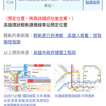
C14
點選說明
乘站。
（預定位置，將再詳細評估後定案。）
高雄環狀輕軌捷運線車站預定位置
輕軌列車新聞：
輕軌君已到港都 高雄人振奮：捏我
臉捏我臉
以上資訊來源：
高雄市政府捷運工程局
[自由行必備] 鐵路線圖 日本,韓國,
信義線捷運路線圖 何時通車
台灣,香港,泰國,新加坡,馬來西亞
查票價轉乘資訊都好用