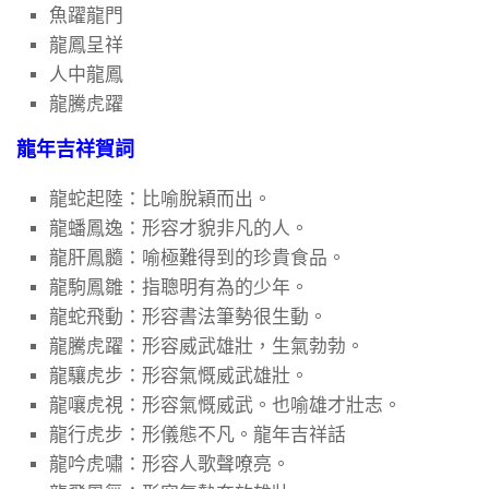
魚躍龍門
龍鳳呈祥
人中龍鳳
龍騰虎躍
龍年吉祥賀詞
龍蛇起陸：比喻脫穎而出。
龍蟠鳳逸：形容才貌非凡的人。
龍肝鳳髓：喻極難得到的珍貴食品。
龍駒鳳雛：指聰明有為的少年。
龍蛇飛動：形容書法筆勢很生動。
龍騰虎躍：形容威武雄壯，生氣勃勃。
龍驤虎步：形容氣慨威武雄壯。
龍嚷虎視：形容氣慨威武。也喻雄才壯志。
龍行虎步：形儀態不凡。龍年吉祥話
龍吟虎嘯：形容人歌聲嘹亮。