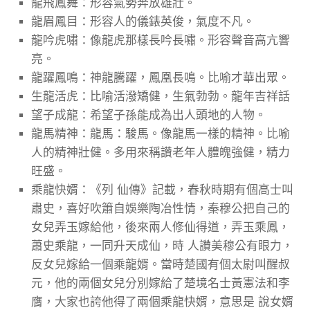
龍飛鳳舞：形容氣勢奔放雄壯。
龍眉鳳目：形容人的儀錶英俊，氣度不凡。
龍吟虎嘯：像龍虎那樣長吟長嘯。形容聲音高亢響
亮。
龍躍鳳鳴：神龍騰躍，鳳凰長鳴。比喻才華出眾。
生龍活虎：比喻活潑矯健，生氣勃勃。龍年吉祥話
望子成龍：希望子孫能成為出人頭地的人物。
龍馬精神：龍馬：駿馬。像龍馬一樣的精神。比喻
人的精神壯健。多用來稱讚老年人體魄強健，精力
旺盛。
乘龍快婿：《列 仙傳》記載，春秋時期有個高士叫
肅史，喜好吹簫自娛樂陶冶性情，秦穆公把自己的
女兒弄玉嫁給他，後來兩人修仙得道，弄玉乘鳳，
蕭史乘龍，一同升天成仙，時 人讚美穆公有眼力，
反女兒嫁給一個乘龍婿。當時楚國有個太尉叫醒叔
元，他的兩個女兒分別嫁給了楚境名士黃憲法和李
膺，大家也誇他得了兩個乘龍快婿，意思是 說女婿