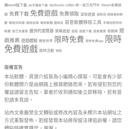
轉word檔下載
starbucks coffee 統一星巴克門市
Steam免費遊
ptt手機版下載
免費遊戲
免費下載
免費領取
戲
冒險遊戲
國稅局 網路報稅軟
惡意軟體移除工具
體
報稅扣除額
報稅試算
報稅軟體 國稅局
手機拍照特效
遊
最快的瀏覽器
策略遊戲
遊戲庫
軟體
星巴克優惠
遊戲
遊戲下載
遊戲優惠
限時
限時免費
戲推薦
遊戲體驗
開放世界
限時免費app
免費遊戲
限時活動
領取
版權宣告
本站軟體、資源介紹皆為小編精心撰寫，可能會有少部
份軟體簡介是由網路上搜尋節錄而來，若有侵犯到您的
權益請留言告知，筆者於收到通知後立即移除，若有冒
犯請多見諒。
站內文章嚴禁全文轉貼或修改內容及未標示本站網址之
方式重製發佈，若經發現本站將保留法律追訴權，請您
轉貼時確實遵守，謝謝。