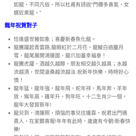
如龍，不同凡俗，所以杜甫有詩說“門欄多喜氣，女
婿近乘龍。”
龍年祝賀對子
恰逢盛世豬如象；喜慶新春魚化龍。
龍騰躍起青雲路,龍眼紅於二月花，龍鯪白過臘月
雪，龍尾展開鴻運圖，龍爪加蓋幸福章！
龍騰虎躍，酒越久越醇，朋友相交越久越真；水越
流越清，世間滄桑越流越淡.祝新年快樂，時時好心
情！
龍年猛，龍年強，龍年飛，蛇年祥，馬年奔，羊年
放，猴年高，雞年升，狗年旺。十二生肖少一個，
龍年大發賀新年!
龍兒到，鴻運照，煩惱的事兒往邊靠，祝君出門遇
貴人，在家聽喜報!年年有此時，歲歲有今朝!新春快
樂!