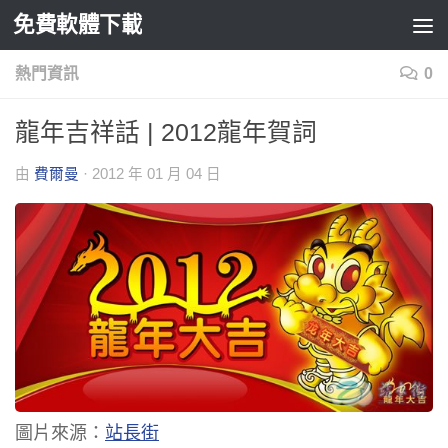
免費軟體下載
Skip to content
熱門資訊
0
龍年吉祥話 | 2012龍年賀詞
由
費爾曼
·
2012 年 01 月 04 日
圖片來源：
站長街