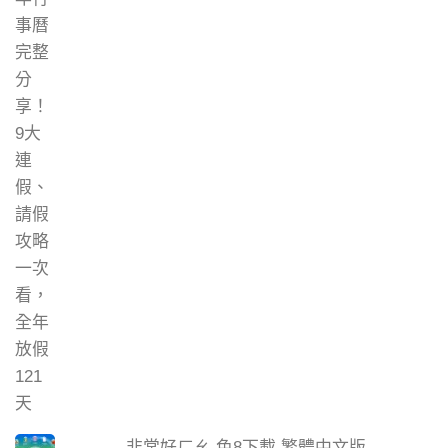
非常好ㄏㄠ 色8下載 繁體中文版