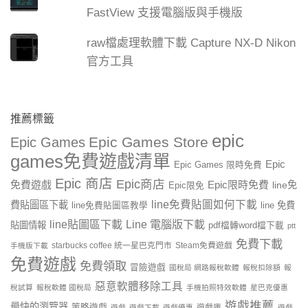
FastView 支援電腦版與手機版
raw檔處理軟體下載 Capture NX-D Nikon
官方工具
推薦標籤
epic
Epic Games Store
Epic Games
games免費遊戲清單
Epic
Epic Games 限時免費
Epic 商店
Epic商店
免費遊戲
Epic限時免費
line免
Epic限免
line免費貼圖如何下載
費貼圖區下載
line 免費
line免費貼圖區教學
line貼圖區下載
Line 電腦版下載
貼圖情報
pdf檔轉word檔下載
ptt
免費下載
starbucks coffee 統一星巴克門市
Steam免費遊戲
手機版下載
免費遊戲
免費領取
冒險遊戲
國稅局 網路報稅軟體
報稅扣除額
報
惡意軟體移除工具
稅試算
報稅軟體 國稅局
手機拍照特效軟體
星巴克優惠
遊戲推薦
最快的瀏覽器
策略遊戲
遊戲庫
遊戲
遊戲下載
遊戲優惠
遊戲