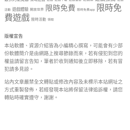
限時免
限時免費
遊戲體驗
開放世界
活動
限時免費app
費遊戲
限時活動
領取
版權宣告
本站軟體、資源介紹皆為小編精心撰寫，可能會有少部
份軟體簡介是由網路上搜尋節錄而來，若有侵犯到您的
權益請留言告知，筆者於收到通知後立即移除，若有冒
犯請多見諒。
站內文章嚴禁全文轉貼或修改內容及未標示本站網址之
方式重製發佈，若經發現本站將保留法律追訴權，請您
轉貼時確實遵守，謝謝。