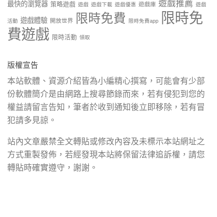
遊戲推薦
最快的瀏覽器
策略遊戲
遊戲庫
遊戲
遊戲下載
遊戲優惠
遊戲
限時免
限時免費
遊戲體驗
開放世界
活動
限時免費app
費遊戲
限時活動
領取
版權宣告
本站軟體、資源介紹皆為小編精心撰寫，可能會有少部
份軟體簡介是由網路上搜尋節錄而來，若有侵犯到您的
權益請留言告知，筆者於收到通知後立即移除，若有冒
犯請多見諒。
站內文章嚴禁全文轉貼或修改內容及未標示本站網址之
方式重製發佈，若經發現本站將保留法律追訴權，請您
轉貼時確實遵守，謝謝。