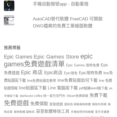
手機自動撥號app - 自動重撥
AutoCAD替代軟體 FreeCAD 可開啟
DWG檔案的免費工業繪圖軟體
推薦標籤
epic
Epic Games Store
Epic Games
games免費遊戲清單
Epic
Epic Games 限時免費
Epic 商店
Epic商店
免費遊戲
Epic限時免費
line免
Epic限免
line免費貼圖如何下載
費貼圖區下載
line 免費
line免費貼圖區教學
line貼圖區下載
Line 電腦版下載
貼圖情報
pdf檔轉word檔下載
ptt
免費下載
starbucks coffee 統一星巴克門市
Steam免費遊戲
手機版下載
免費遊戲
免費領取
冒險遊戲
國稅局 網路報稅軟體
報稅扣除額
報
惡意軟體移除工具
稅試算
報稅軟體 國稅局
手機拍照特效軟體
星巴克優惠