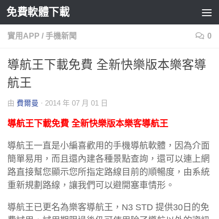
免費軟體下載
Skip to content
實用APP
/
手機新聞
0
導航王下載免費 全新快樂版本樂客導
航王
由
費爾曼
·
2014 年 07 月 01 日
導航王下載免費 全新快樂版本樂客導航王
導航王一直是小編喜歡用的手機導航軟體，因為介面
簡單易用，而且還內建各種景點查詢，還可以連上網
路直接幫您顯示您所指定路線目前的順暢度，由系統
重新規劃路線，讓我們可以避開塞車情形。
導航王已更名為樂客導航王，N3 STD 提供30日的免