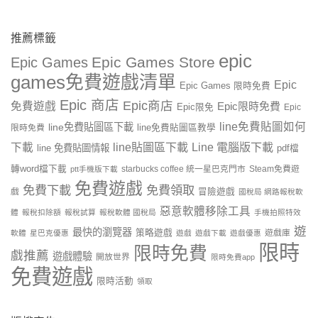
推薦標籤
epic
Epic Games Store
Epic Games
games免費遊戲清單
Epic
Epic Games 限時免費
Epic 商店
Epic商店
免費遊戲
Epic限時免費
Epic限免
Epic
line免費貼圖如何
line免費貼圖區下載
限時免費
line免費貼圖區教學
line貼圖區下載
Line 電腦版下載
下載
line 免費貼圖情報
pdf檔
轉word檔下載
starbucks coffee 統一星巴克門市
Steam免費遊
ptt手機版下載
免費遊戲
免費下載
免費領取
戲
冒險遊戲
國稅局 網路報稅軟
惡意軟體移除工具
體
報稅扣除額
報稅試算
報稅軟體 國稅局
手機拍照特效
遊
最快的瀏覽器
策略遊戲
遊戲庫
軟體
星巴克優惠
遊戲
遊戲下載
遊戲優惠
限時
限時免費
戲推薦
遊戲體驗
開放世界
限時免費app
免費遊戲
限時活動
領取