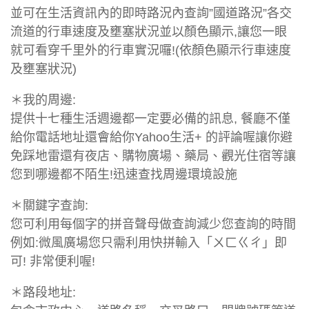
並可在生活資訊內的即時路況內查詢”國道路況”各交
流道的行車速度及壅塞狀況並以顏色顯示,讓您一眼
就可看穿千里外的行車實況囉!(依顏色顯示行車速度
及壅塞狀況)
＊我的周邊:
提供十七種生活週邊都一定要必備的訊息, 餐廳不僅
給你電話地址還會給你Yahoo生活+ 的評論喔讓你避
免踩地雷還有夜店、購物廣場、藥局、觀光住宿等讓
您到哪邊都不陌生!迅速查找周邊環境設施
＊關鍵字查詢:
您可利用每個字的拼音聲母做查詢減少您查詢的時間
例如:微風廣場您只需利用快拼輸入「ㄨㄈㄍㄔ」即
可! 非常便利喔!
＊路段地址: