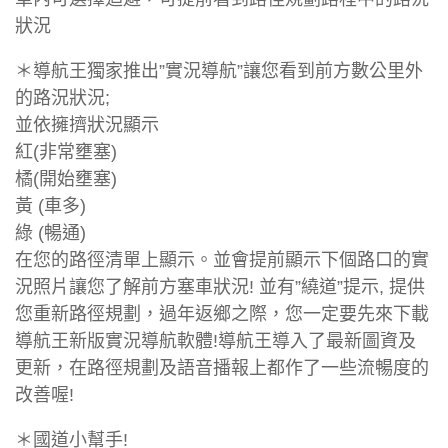
狀況
＊導航王獨家推出”實況導航”讓您看到前方數公里外
的路況狀況;
並依擁擠狀況顯示
紅(非常壅塞)
橘(開始壅塞)
黃 (車多)
綠 (暢通)
在您的路徑清單上顯示。並會提前顯示下個路口的實
況照片讓您了解前方塞車狀況! 並有”繞道”提示, 提供
您重新路徑規劃，過年返鄉之際，您一定要先來下載
導航王新版實況導航軟體!導航王導入了最新圖資及
更新，在路徑規劃及語音播報上都作了一些流暢度的
改善喔!
＊國道小幫手!