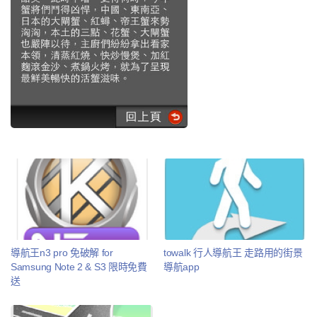
導航王n3 pro 免破解 for
towalk 行人導航王 走路用的街景
Samsung Note 2 & S3 限時免費
導航app
送