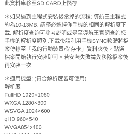
此資料庫移至SD CARD上儲存
＊如果遇到主程式安裝後當掉的流程: 導航王主程式
約為10-13MB, 請務必選擇你手機的相同的解析度下
載; 解析度查詢可參考說明或是至導航王官網查詢您
手機的解析度類別;下載後請利用手機SYNC軟體將檔
案傳輸至「我的行動裝置\儲存卡」資料夾後，點選
檔案開始執行安裝即可。若安裝失敗請先移除檔案後
再安裝一次
＊適用機型: (符合解析度皆可使用)
解析度
FullHD 1920×1080
WXGA 1280×800
WSVGA 1024×600
qHD 960×540
WVGA854x480