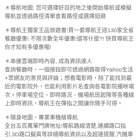
＊導航地圖: 您可選擇好目的地之後開始導航或模擬
導航並透過路徑清單查看路徑或選擇迴避
＊導航王獨家王品旅遊書!買一套導航王送130家全省
餐廳優惠! 不限次數全年優惠!還等什麼?! 快買導航王
你才知有多優惠喔!
＊串連雲端即時內容, 成為資訊達人
查詢餐廳時，一個按鈕即可透過網路取得Yahoo生活
+眾網友的意見與評論；想看電影時，除了能找到最
近的電影院外，也能利用影片名查詢各電影院播映場
次。停車場空位、即時路況、機場航班起降等各種線
上即時資訊，導航王在彈指之間讓你隨手可得。
＊隨身地圖、專業車機級導航
全台五百萬筆門牌地址!導航路線清楚,連續路口指
引,3D路口擬真等詳細導航資訊以及超速提醒.汽機車