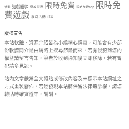
限時免
限時免費
遊戲體驗
開放世界
活動
限時免費app
費遊戲
限時活動
領取
版權宣告
本站軟體、資源介紹皆為小編精心撰寫，可能會有少部
份軟體簡介是由網路上搜尋節錄而來，若有侵犯到您的
權益請留言告知，筆者於收到通知後立即移除，若有冒
犯請多見諒。
站內文章嚴禁全文轉貼或修改內容及未標示本站網址之
方式重製發佈，若經發現本站將保留法律追訴權，請您
轉貼時確實遵守，謝謝。