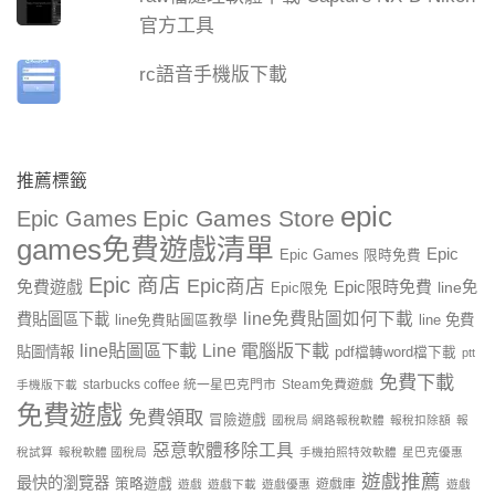
官方工具
rc語音手機版下載
推薦標籤
epic
Epic Games Store
Epic Games
games免費遊戲清單
Epic
Epic Games 限時免費
Epic 商店
Epic商店
免費遊戲
Epic限時免費
line免
Epic限免
line免費貼圖如何下載
費貼圖區下載
line 免費
line免費貼圖區教學
line貼圖區下載
Line 電腦版下載
貼圖情報
pdf檔轉word檔下載
ptt
免費下載
starbucks coffee 統一星巴克門市
Steam免費遊戲
手機版下載
免費遊戲
免費領取
冒險遊戲
國稅局 網路報稅軟體
報稅扣除額
報
惡意軟體移除工具
稅試算
報稅軟體 國稅局
手機拍照特效軟體
星巴克優惠
遊戲推薦
最快的瀏覽器
策略遊戲
遊戲庫
遊戲
遊戲下載
遊戲優惠
遊戲