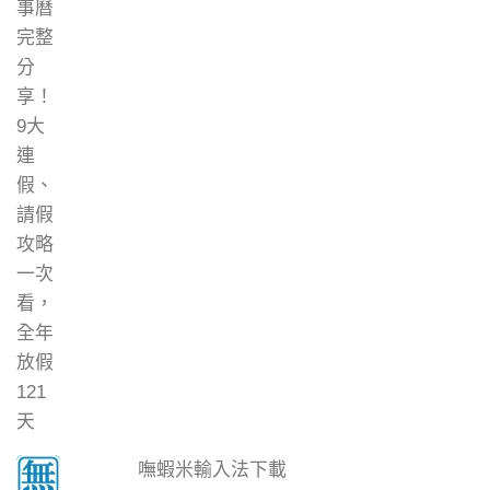
嘸蝦米輸入法下載