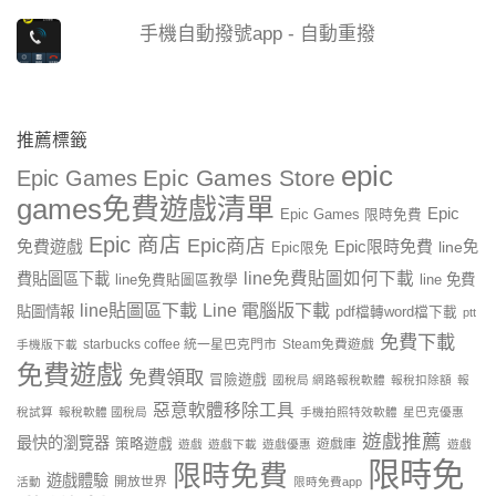
手機自動撥號app - 自動重撥
推薦標籤
epic
Epic Games Store
Epic Games
games免費遊戲清單
Epic
Epic Games 限時免費
Epic 商店
Epic商店
免費遊戲
Epic限時免費
line免
Epic限免
line免費貼圖如何下載
費貼圖區下載
line 免費
line免費貼圖區教學
line貼圖區下載
Line 電腦版下載
貼圖情報
pdf檔轉word檔下載
ptt
免費下載
starbucks coffee 統一星巴克門市
Steam免費遊戲
手機版下載
免費遊戲
免費領取
冒險遊戲
國稅局 網路報稅軟體
報稅扣除額
報
惡意軟體移除工具
稅試算
報稅軟體 國稅局
手機拍照特效軟體
星巴克優惠
遊戲推薦
最快的瀏覽器
策略遊戲
遊戲庫
遊戲
遊戲下載
遊戲優惠
遊戲
限時免
限時免費
遊戲體驗
開放世界
活動
限時免費app