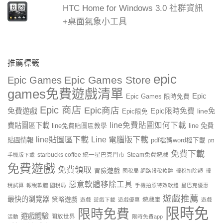
HTC Home for Windows 3.0 社群資訊
+桌面氣象小工具
推薦標籤
epic
Epic Games Store
Epic Games
games免費遊戲清單
Epic
Epic Games 限時免費
Epic 商店
Epic商店
免費遊戲
Epic限時免費
line免
Epic限免
line免費貼圖如何下載
費貼圖區下載
line 免費
line免費貼圖區教學
line貼圖區下載
Line 電腦版下載
貼圖情報
pdf檔轉word檔下載
ptt
免費下載
starbucks coffee 統一星巴克門市
Steam免費遊戲
手機版下載
免費遊戲
免費領取
冒險遊戲
國稅局 網路報稅軟體
報稅扣除額
報
惡意軟體移除工具
稅試算
報稅軟體 國稅局
手機拍照特效軟體
星巴克優惠
遊戲推薦
最快的瀏覽器
策略遊戲
遊戲庫
遊戲
遊戲下載
遊戲優惠
遊戲
限時免
限時免費
遊戲體驗
開放世界
活動
限時免費app