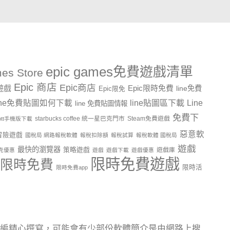
epic games免費遊戲清單
es Store
Epic 商店
Epic商店
費遊戲
Epic限時免費
line免費
Epic限免
line貼圖區下載
Line
ine免費貼圖如何下載
line 免費貼圖情報
免費下
starbucks coffee 統一星巴克門市
Steam免費遊戲
ptt手機版下載
惡意軟
冒險遊戲
國稅局 網路報稅軟體
報稅扣除額
報稅試算
報稅軟體 國稅局
遊戲
最快的瀏覽器
策略遊戲
遊戲庫
克優惠
遊戲
遊戲下載
遊戲優惠
限時免費遊戲
限時免費
限時活
限時免費app
編精心撰寫，可能會有少部份軟體簡介是由網路上搜