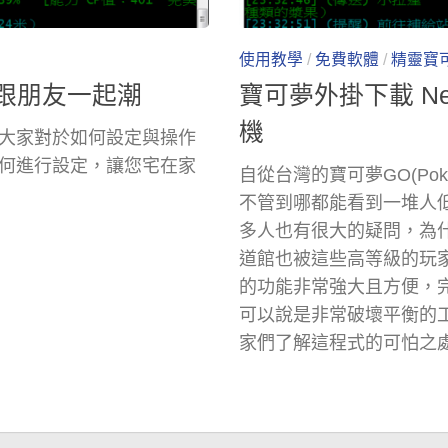
使用教學
/
免費軟體
/
精靈寶
可以跟朋友一起潮
寶可夢外掛下載 Necr
機
大家對於如何設定與操作
何進行設定，讓您宅在家
自從台灣的寶可夢GO(Po
不管到哪都能看到一堆人
多人也有很大的疑問，為
道館也被這些高等級的玩
的功能非常強大且方便，
可以說是非常破壞平衡的
家們了解這程式的可怕之