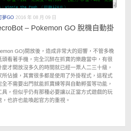
可夢GO
2016 年 08 月 09 日
oBot – Pokemon GO 脫機自動掛
kemon GO)開放後，造成非常大的迴響，不管多晚
低頭看著手機，完全沉醉在抓寶的樂趣當中，有很
什麼才開放沒多久的時間就已經一票人二三十級，
家所佔據，其實很多都是使用了外掛程式，這程式
完全不需要出門就能抓寶練等與自動孵蛋等功能，
工具，但似乎仍有那種必要讓以正當方式遊戲的玩
處，也許也能喚起官方的重視。