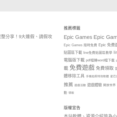
推薦標籤
Epic Gam
曆完整分享！9大連假、請假攻
Epic Games
Epic 免
Epic Games 限時免費
l
貼圖區下載
line免費貼圖區教學
電腦版下載
pdf檔轉word檔下載
免費遊戲
載
免費領取
體移除工具
手機拍照特效軟體
星巴
推薦
遊戲體驗
開放世界
遊戲活動
動
領取
版權宣告
本站軟體、資源介紹皆為小