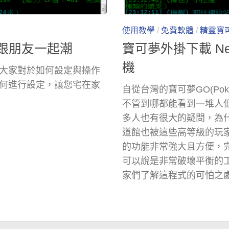
使用教學
/
免費軟體
/
精靈寶
可以跟朋友一起潮
寶可夢外掛下載 Necr
機
大家對於如何設定與操作
何進行設定，讓您宅在家
自從台灣的寶可夢GO(Po
不管到哪都能看到一堆人
多人也有很大的疑問，為
道館也被這些高等級的玩
的功能非常強大且方便，
可以說是非常破壞平衡的
家們了解這程式的可怕之