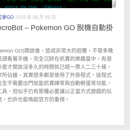
可夢GO
2016 年 08 月 09 日
oBot – Pokemon GO 脫機自動掛
kemon GO)開放後，造成非常大的迴響，不管多晚
低頭看著手機，完全沉醉在抓寶的樂趣當中，有很
什麼才開放沒多久的時間就已經一票人二三十級，
家所佔據，其實很多都是使用了外掛程式，這程式
完全不需要出門就能抓寶練等與自動孵蛋等功能，
工具，但似乎仍有那種必要讓以正當方式遊戲的玩
處，也許也能喚起官方的重視。