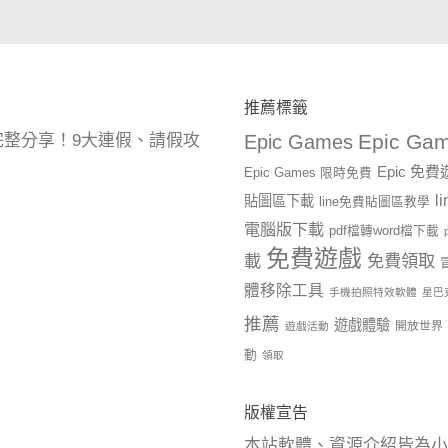
推薦標籤
Epic Gam
曆完整分享！9大連假、請假攻
Epic Games
Epic 免
Epic Games 限時免費
l
貼圖區下載
line免費貼圖區教學
電腦版下載
pdf檔轉word檔下載
免費遊戲
載
免費領取
體移除工具
手機拍照特效軟體
星巴
推薦
遊戲體驗
開放世界
遊戲活動
動
領取
版權宣告
本站軟體、資源介紹皆為小