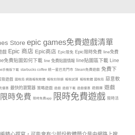
epic games免費遊戲清單
es Store
Epic 商店
Epic商店
費遊戲
Epic限時免費
line免費
Epic限免
line貼圖區下載
Line
ine免費貼圖如何下載
line 免費貼圖情報
免費下
starbucks coffee 統一星巴克門市
Steam免費遊戲
ptt手機版下載
惡意軟
冒險遊戲
國稅局 網路報稅軟體
報稅扣除額
報稅試算
報稅軟體 國稅局
遊戲
最快的瀏覽器
策略遊戲
遊戲庫
克優惠
遊戲
遊戲下載
遊戲優惠
限時免費遊戲
限時免費
限時活
限時免費app
編精心撰寫，可能會有少部份軟體簡介是由網路上搜