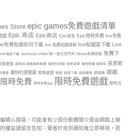
epic games免費遊戲清單
es Store
Epic 商店
Epic商店
費遊戲
Epic限時免費
line免費
Epic限免
line貼圖區下載
Line
ine免費貼圖如何下載
line 免費貼圖情報
免費下
starbucks coffee 統一星巴克門市
Steam免費遊戲
ptt手機版下載
惡意軟
冒險遊戲
國稅局 網路報稅軟體
報稅扣除額
報稅試算
報稅軟體 國稅局
遊戲
最快的瀏覽器
策略遊戲
遊戲庫
克優惠
遊戲
遊戲下載
遊戲優惠
限時免費遊戲
限時免費
限時活
限時免費app
編精心撰寫，可能會有少部份軟體簡介是由網路上搜
的權益請留言告知，筆者於收到通知後立即移除，若