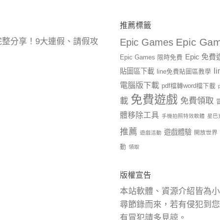
推薦標籤
Epic Gam
曆完整分享！9大連假、請假攻
Epic Games
Epic 免
Epic Games 限時免費
l
貼圖區下載
line免費貼圖區教學
電腦版下載
pdf檔轉word檔下載
免費遊戲
載
免費領取
體移除工具
手機拍照特效軟體
星巴
推薦
遊戲體驗
開放世界
遊戲活動
動
領取
版權宣告
本站軟體、資源介紹皆為小
尋節錄而來，若有侵犯到您
有冒犯請多見諒。