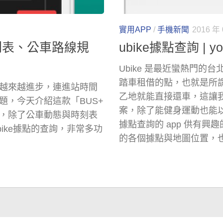
實用APP
/
手機新聞
2016 年 
時刻表、公車路線規
ubike據點查詢 | 
Ubike 是最近蠻熱門
踏車租借的點，也就是所謂的
越來越進步，連進站時間
乙地就能直接還車，這讓
題，今天介紹這款「BUS+
案，除了能健身運動也能以
，除了公車動態與時刻表
據點查詢的 app 供有興趣
ike據點的查詢，非常多功
的各個據點與地圖位置，也能