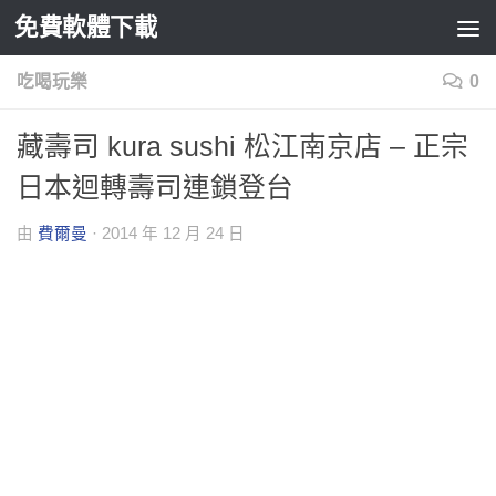
免費軟體下載
Skip to content
吃喝玩樂
0
藏壽司 kura sushi 松江南京店 – 正宗
日本迴轉壽司連鎖登台
由
費爾曼
·
2014 年 12 月 24 日