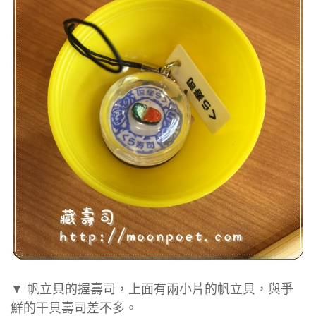
▼ 帆立貝的握壽司，上面有兩小片的帆立貝，與爭
鮮的干貝壽司差不多。