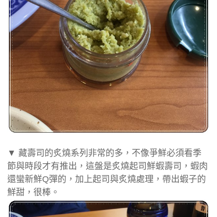
▼ 藏壽司的炙燒系列非常的多，不像爭鮮必須看季
節與時段才有推出，這盤是炙燒起司鮮蝦壽司，蝦肉
還蠻新鮮Q彈的，加上起司與炙燒處理，帶出蝦子的
鮮甜，很棒。