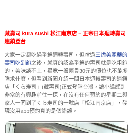
藏壽司 kura sushi 松江南京店 – 正宗日本迴轉壽司
連鎖登台
大家一定都吃過爭鮮迴轉壽司，但嚐過
三燔美麗華的
壽司吃到飽
之後，就真的認為爭鮮的壽司就是吃粗飽
的，美味談不上，畢竟一盤兩貫30元的價位也不能多
強求什麼，但看到新聞介紹一間日本迴轉壽司的連鎖
店「くら寿司」(藏壽司)正式登陸台灣，讓小編感到
非常的有興趣前往一探，在沒有任何預約的星期二與
家人一同到了くら寿司的一號店「松江南京店」，發
現沒用app預約真的是個錯誤。