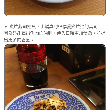
▼ 炙燒起司鮭魚，小編真的很偏愛炙燒過的壽司，
因為熱能逼出魚肉的油脂，使入口時更加滑嫩，並提
出更多的香氣。