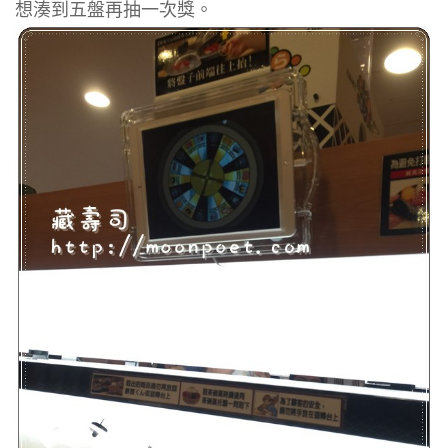
想湊到五盤再抽一次獎。