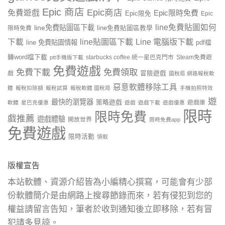
Epic 商店
Epic商店
免費遊戲
Epic限時免費
Epic限免
Epic
line免費貼圖如何
line免費貼圖區下載
限時免費
line免費貼圖區教學
line貼圖區下載
Line 電腦版下載
下載
line 免費貼圖情報
pdf檔
轉word檔下載
starbucks coffee 統一星巴克門市
Steam免費遊
ptt手機版下載
免費遊戲
免費下載
免費領取
戲
冒險遊戲
國稅局 網路報稅軟
惡意軟體移除工具
體
報稅扣除額
報稅試算
報稅軟體 國稅局
手機拍照特效
遊
最快的瀏覽器
策略遊戲
遊戲庫
軟體
星巴克優惠
遊戲
遊戲下載
遊戲優惠
限時
限時免費
戲推薦
遊戲體驗
開放世界
限時免費app
免費遊戲
限時活動
領取
版權宣告
本站軟體、資源介紹皆為小編精心撰寫，可能會有少部
份軟體簡介是由網路上搜尋節錄而來，若有侵犯到您的
權益請留言告知，筆者於收到通知後立即移除，若有冒
犯請多見諒。