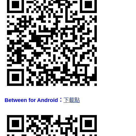
Between for Android：
下載點