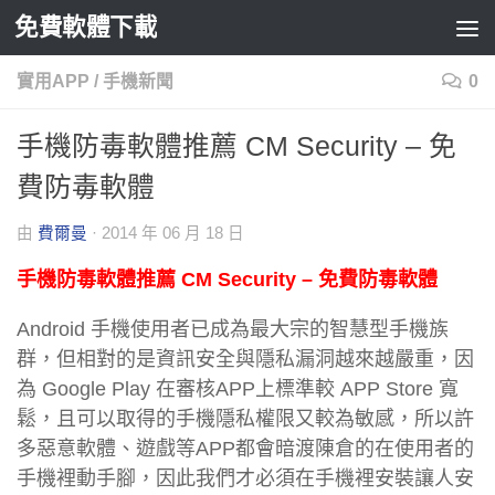
免費軟體下載
Skip to content
實用APP
/
手機新聞
0
手機防毒軟體推薦 CM Security – 免
費防毒軟體
由
費爾曼
·
2014 年 06 月 18 日
手機防毒軟體推薦 CM Security – 免費防毒軟體
Android 手機使用者已成為最大宗的智慧型手機族
群，但相對的是資訊安全與隱私漏洞越來越嚴重，因
為 Google Play 在審核APP上標準較 APP Store 寬
鬆，且可以取得的手機隱私權限又較為敏感，所以許
多惡意軟體、遊戲等APP都會暗渡陳倉的在使用者的
手機裡動手腳，因此我們才必須在手機裡安裝讓人安