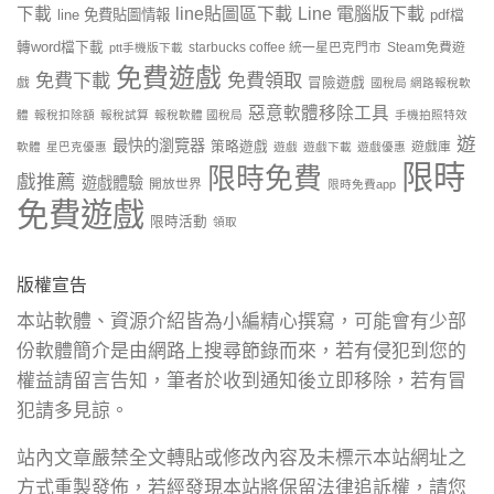
line貼圖區下載
Line 電腦版下載
下載
line 免費貼圖情報
pdf檔
轉word檔下載
starbucks coffee 統一星巴克門市
Steam免費遊
ptt手機版下載
免費遊戲
免費下載
免費領取
戲
冒險遊戲
國稅局 網路報稅軟
惡意軟體移除工具
體
報稅扣除額
報稅試算
報稅軟體 國稅局
手機拍照特效
遊
最快的瀏覽器
策略遊戲
遊戲庫
軟體
星巴克優惠
遊戲
遊戲下載
遊戲優惠
限時
限時免費
戲推薦
遊戲體驗
開放世界
限時免費app
免費遊戲
限時活動
領取
版權宣告
本站軟體、資源介紹皆為小編精心撰寫，可能會有少部
份軟體簡介是由網路上搜尋節錄而來，若有侵犯到您的
權益請留言告知，筆者於收到通知後立即移除，若有冒
犯請多見諒。
站內文章嚴禁全文轉貼或修改內容及未標示本站網址之
方式重製發佈，若經發現本站將保留法律追訴權，請您