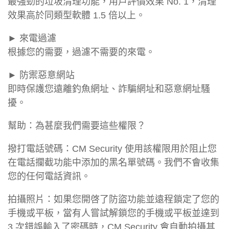
最強勁的垃圾清理功能，用戶評價效果 No. 1，清理
效果高於同類型軟體 1.5 倍以上。
► 來電過濾
根據您的需要，過濾不需要的來電。
► 防禦惡意網站
即時保護您遠離釣魚網址、詐騙網址和惡意網址騷
擾。
幫助：為甚麼我們需要這些權限？
撥打電話號碼：CM Security 使用該權限用於阻止您
在電話攔截功能中添加的黑名單號碼。我們不會收集
您的任何電話資訊。
拍攝照片：如果您開啓了防盜功能並遠程鎖定了您的
手機或平板，當有人嘗試解鎖您的手機或平板並達到
3 次錯誤輸入了密碼時，CM Security 會自動拍攝其