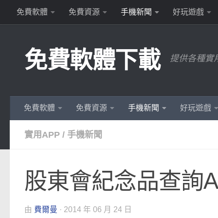
免費軟體
免費資源
手機新聞
好玩遊戲
Skip to content
免費軟體下載
提供各種實
免費軟體
免費資源
手機新聞
好玩遊戲
實用APP
/
手機新聞
股東會紀念品查詢A
由
費爾曼
·
2014 年 06 月 24 日