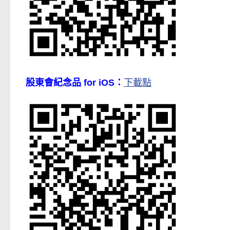
股東會紀念品 for iOS：
下載點