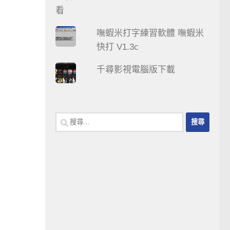
嘸蝦米打字練習軟體 嘸蝦米
快打 V1.3c
千尋影視電腦版下載
搜
尋
關
鍵
字: