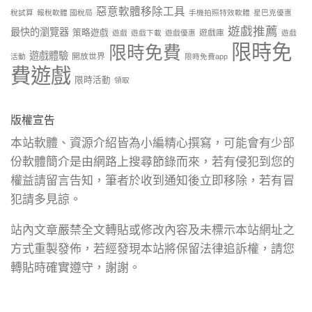
惡意軟體移除工具
稅試算
報稅軟體 國稅局
手機拍照特效軟體
星巴克優惠
遊戲推薦
最快的瀏覽器
策略遊戲
遊戲庫
遊戲
遊戲下載
遊戲優惠
遊戲
限時免
限時免費
遊戲體驗
開放世界
活動
限時免費app
費遊戲
限時活動
領取
版權宣告
本站軟體、資源介紹皆為小編精心撰寫，可能會有少部
份軟體簡介是由網路上搜尋節錄而來，若有侵犯到您的
權益請留言告知，筆者於收到通知後立即移除，若有冒
犯請多見諒。
站內文章嚴禁全文轉貼或修改內容及未標示本站網址之
方式重製發佈，若經發現本站將保留法律追訴權，請您
轉貼時確實遵守，謝謝。