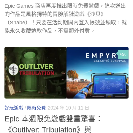
Epic Games 商店再度推出限時免費遊戲，這次送出
的作品是風格獨特的冒險解謎遊戲《沙貝》
（Shabe）！只要在活動期間內登入帳號並領取，就
能永久收藏這款作品，不需額外付費。
0
好玩遊戲
/
限時免費
2024 年 10 月 11 日
Epic 本週限免遊戲雙重驚喜：
《Outliver: Tribulation》與