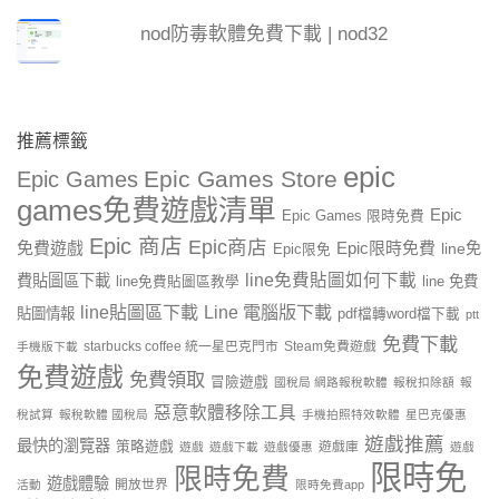
nod防毒軟體免費下載 | nod32
推薦標籤
epic
Epic Games Store
Epic Games
games免費遊戲清單
Epic
Epic Games 限時免費
Epic 商店
Epic商店
免費遊戲
Epic限時免費
line免
Epic限免
line免費貼圖如何下載
費貼圖區下載
line 免費
line免費貼圖區教學
line貼圖區下載
Line 電腦版下載
貼圖情報
pdf檔轉word檔下載
ptt
免費下載
starbucks coffee 統一星巴克門市
Steam免費遊戲
手機版下載
免費遊戲
免費領取
冒險遊戲
國稅局 網路報稅軟體
報稅扣除額
報
惡意軟體移除工具
稅試算
報稅軟體 國稅局
手機拍照特效軟體
星巴克優惠
遊戲推薦
最快的瀏覽器
策略遊戲
遊戲庫
遊戲
遊戲下載
遊戲優惠
遊戲
限時免
限時免費
遊戲體驗
開放世界
活動
限時免費app