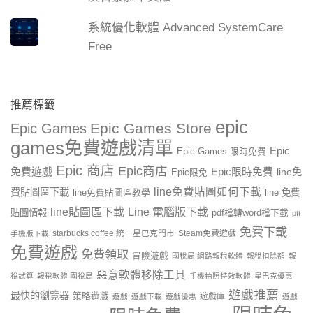
系統優化軟體 Advanced SystemCare
Free
推薦標籤
epic
Epic Games Store
Epic Games
games免費遊戲清單
Epic
Epic Games 限時免費
Epic 商店
Epic商店
免費遊戲
Epic限時免費
line免
Epic限免
line免費貼圖如何下載
費貼圖區下載
line 免費
line免費貼圖區教學
line貼圖區下載
Line 電腦版下載
貼圖情報
pdf檔轉word檔下載
ptt
免費下載
starbucks coffee 統一星巴克門市
Steam免費遊戲
手機版下載
免費遊戲
免費領取
冒險遊戲
國稅局 網路報稅軟體
報稅扣除額
報
惡意軟體移除工具
稅試算
報稅軟體 國稅局
手機拍照特效軟體
星巴克優惠
遊戲推薦
最快的瀏覽器
策略遊戲
遊戲庫
遊戲
遊戲下載
遊戲優惠
遊戲