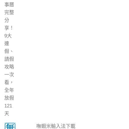
嘸蝦米輸入法下載