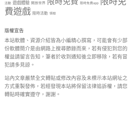
限時免
限時免費
遊戲體驗
開放世界
活動
限時免費app
費遊戲
限時活動
領取
版權宣告
本站軟體、資源介紹皆為小編精心撰寫，可能會有少部
份軟體簡介是由網路上搜尋節錄而來，若有侵犯到您的
權益請留言告知，筆者於收到通知後立即移除，若有冒
犯請多見諒。
站內文章嚴禁全文轉貼或修改內容及未標示本站網址之
方式重製發佈，若經發現本站將保留法律追訴權，請您
轉貼時確實遵守，謝謝。