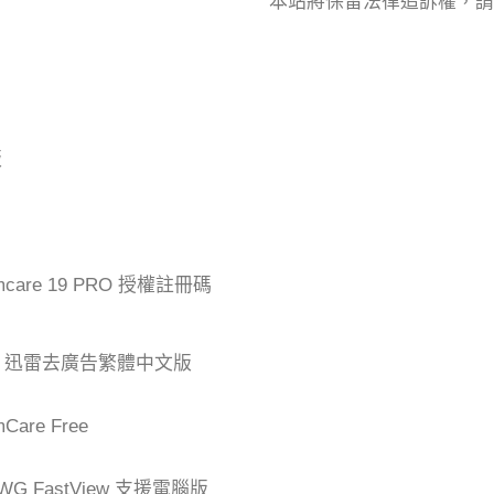
本站將保留法律追訴權，請
版
mcare 19 PRO 授權註冊碼
der 迅雷去廣告繁體中文版
are Free
G FastView 支援電腦版