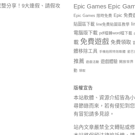
Epic Gam
曆完整分享！9大連假、請假攻
Epic Games
Epic 免
Epic Games 限時免費
l
貼圖區下載
line免費貼圖區教學
電腦版下載
pdf檔轉word檔下載
免費遊戲
載
免費領取
體移除工具
手機拍照特效軟體
星巴
推薦
遊戲體驗
開放世界
遊戲活動
動
領取
版權宣告
本站軟體、資源介紹皆為小
尋節錄而來，若有侵犯到您
有冒犯請多見諒。
站內文章嚴禁全文轉貼或修