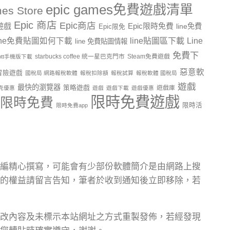
epic games免費遊戲清單
es Store
Epic 商店
Epic商店
費遊戲
Epic限時免費
line免費
Epic限免
line貼圖區下載
Line
ine免費貼圖如何下載
line 免費貼圖情報
免費下
starbucks coffee 統一星巴克門市
Steam免費遊戲
ptt手機版下載
惡意軟
冒險遊戲
國稅局 網路報稅軟體
報稅扣除額
報稅試算
報稅軟體 國稅局
遊戲
最快的瀏覽器
策略遊戲
遊戲庫
克優惠
遊戲
遊戲下載
遊戲優惠
限時免費遊戲
限時免費
限時活
限時免費app
編精心撰寫，可能會有少部份軟體簡介是由網路上搜
的權益請留言告知，筆者於收到通知後立即移除，若
改內容及未標示本站網址之方式重製發佈，若經發現