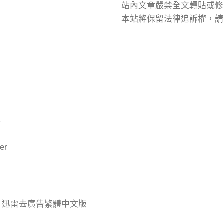
站內文章嚴禁全文轉貼或修
本站將保留法律追訴權，請
版
er
der 迅雷去廣告繁體中文版