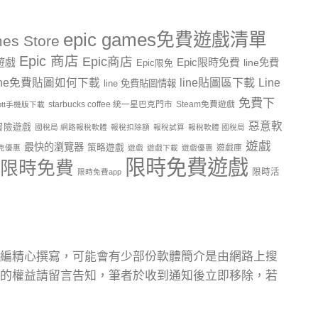
epic games免費遊戲清單
es Store
Epic 商店
Epic商店
費遊戲
Epic限時免費
line免費
Epic限免
line貼圖區下載
Line
ine免費貼圖如何下載
line 免費貼圖情報
免費下
starbucks coffee 統一星巴克門市
Steam免費遊戲
ptt手機版下載
惡意軟
冒險遊戲
國稅局 網路報稅軟體
報稅扣除額
報稅試算
報稅軟體 國稅局
遊戲
最快的瀏覽器
策略遊戲
遊戲庫
克優惠
遊戲
遊戲下載
遊戲優惠
限時免費遊戲
限時免費
限時活
限時免費app
編精心撰寫，可能會有少部份軟體簡介是由網路上搜
的權益請留言告知，筆者於收到通知後立即移除，若