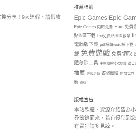
推薦標籤
Epic Gam
曆完整分享！9大連假、請假攻
Epic Games
Epic 免
Epic Games 限時免費
l
貼圖區下載
line免費貼圖區教學
電腦版下載
pdf檔轉word檔下載
免費遊戲
載
免費領取
體移除工具
手機拍照特效軟體
星巴
推薦
遊戲體驗
開放世界
遊戲活動
動
領取
版權宣告
本站軟體、資源介紹皆為小
尋節錄而來，若有侵犯到您
有冒犯請多見諒。