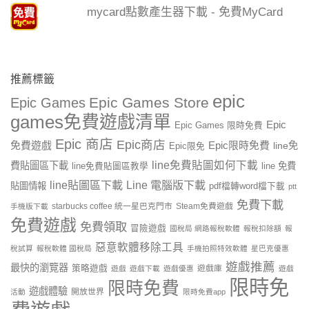
mycard點數產生器下載 - 免費MyCard
推薦標籤
epic
Epic Games Store
Epic Games
games免費遊戲清單
Epic
Epic Games 限時免費
Epic 商店
Epic商店
免費遊戲
Epic限時免費
line免
Epic限免
line免費貼圖如何下載
費貼圖區下載
line 免費
line免費貼圖區教學
line貼圖區下載
Line 電腦版下載
貼圖情報
pdf檔轉word檔下載
ptt
免費下載
starbucks coffee 統一星巴克門市
Steam免費遊戲
手機版下載
免費遊戲
免費領取
冒險遊戲
國稅局 網路報稅軟體
報稅扣除額
報
惡意軟體移除工具
稅試算
報稅軟體 國稅局
手機拍照特效軟體
星巴克優惠
遊戲推薦
最快的瀏覽器
策略遊戲
遊戲庫
遊戲
遊戲下載
遊戲優惠
遊戲
限時免
限時免費
遊戲體驗
開放世界
活動
限時免費app