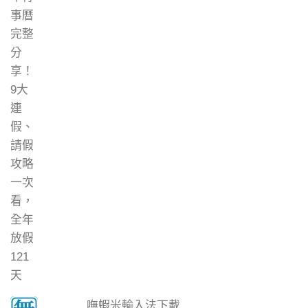
嘸蝦米輸入法下載