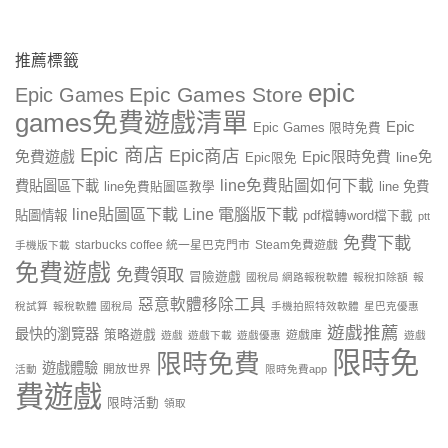
推薦標籤
epic
Epic Games Store
Epic Games
games免費遊戲清單
Epic
Epic Games 限時免費
Epic 商店
Epic商店
免費遊戲
Epic限時免費
line免
Epic限免
line免費貼圖如何下載
費貼圖區下載
line 免費
line免費貼圖區教學
line貼圖區下載
Line 電腦版下載
貼圖情報
pdf檔轉word檔下載
ptt
免費下載
starbucks coffee 統一星巴克門市
Steam免費遊戲
手機版下載
免費遊戲
免費領取
冒險遊戲
國稅局 網路報稅軟體
報稅扣除額
報
惡意軟體移除工具
稅試算
報稅軟體 國稅局
手機拍照特效軟體
星巴克優惠
遊戲推薦
最快的瀏覽器
策略遊戲
遊戲庫
遊戲
遊戲下載
遊戲優惠
遊戲
限時免
限時免費
遊戲體驗
開放世界
活動
限時免費app
費遊戲
限時活動
領取