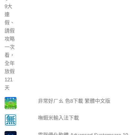
非常好ㄏㄠ 色8下載 繁體中文版
嘸蝦米輸入法下載