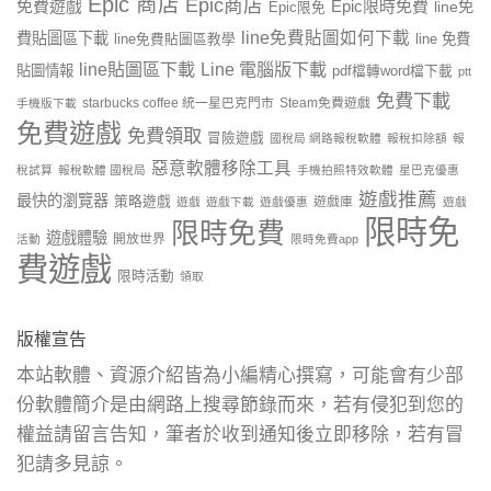
Epic 商店
Epic商店
免費遊戲
Epic限時免費
line免
Epic限免
line免費貼圖如何下載
費貼圖區下載
line 免費
line免費貼圖區教學
line貼圖區下載
Line 電腦版下載
貼圖情報
pdf檔轉word檔下載
ptt
免費下載
starbucks coffee 統一星巴克門市
Steam免費遊戲
手機版下載
免費遊戲
免費領取
冒險遊戲
國稅局 網路報稅軟體
報稅扣除額
報
惡意軟體移除工具
稅試算
報稅軟體 國稅局
手機拍照特效軟體
星巴克優惠
遊戲推薦
最快的瀏覽器
策略遊戲
遊戲庫
遊戲
遊戲下載
遊戲優惠
遊戲
限時免
限時免費
遊戲體驗
開放世界
活動
限時免費app
費遊戲
限時活動
領取
版權宣告
本站軟體、資源介紹皆為小編精心撰寫，可能會有少部
份軟體簡介是由網路上搜尋節錄而來，若有侵犯到您的
權益請留言告知，筆者於收到通知後立即移除，若有冒
犯請多見諒。