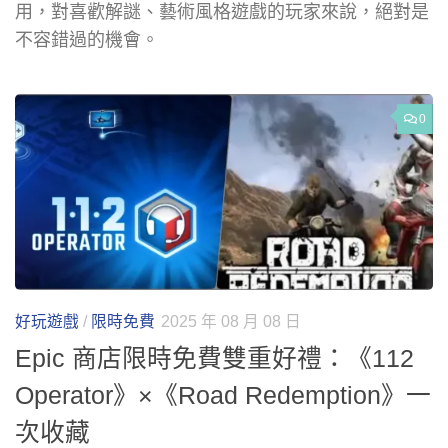
用，對喜歡解謎、藝術風格遊戲的玩家來說，絕對是
不容錯過的機會。
0
好玩遊戲
/
限時免費
2025 年 08 月 08 日
Epic 商店限時免費雙重好禮：《112
Operator》×《Road Redemption》一
次收藏