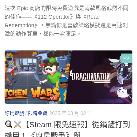
這次 Epic 商店的限時免費遊戲是兩款風格截然不同
的佳作——《112 Operator》與《Road
Redemption》，無論你是喜歡策略模擬還是高速刺
激的動作賽車，都能一次滿足。
0
好玩遊戲
/
限時免費
2025 年 08 月 02 日
【Steam 限免速報】從鍋鏟打到
機甲！《廚房戰爭》與