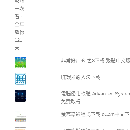
非常好ㄏㄠ 色8下載 繁體中文
嘸蝦米輸入法下載
電腦優化軟體 Advanced Syste
免費取得
螢幕錄影程式下載 oCam中文