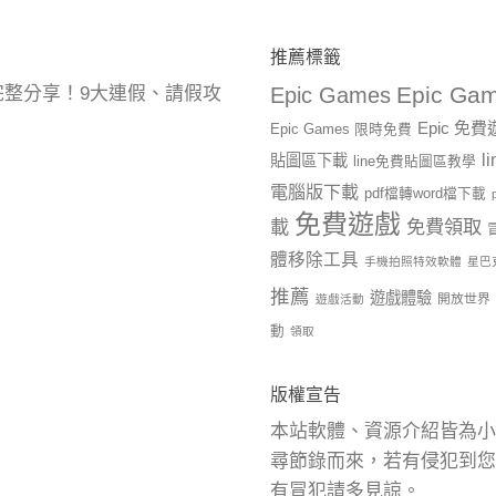
推薦標籤
Epic Gam
曆完整分享！9大連假、請假攻
Epic Games
Epic 免
Epic Games 限時免費
l
貼圖區下載
line免費貼圖區教學
電腦版下載
pdf檔轉word檔下載
免費遊戲
載
免費領取
體移除工具
手機拍照特效軟體
星巴
推薦
遊戲體驗
開放世界
遊戲活動
動
領取
版權宣告
本站軟體、資源介紹皆為小
尋節錄而來，若有侵犯到您
有冒犯請多見諒。