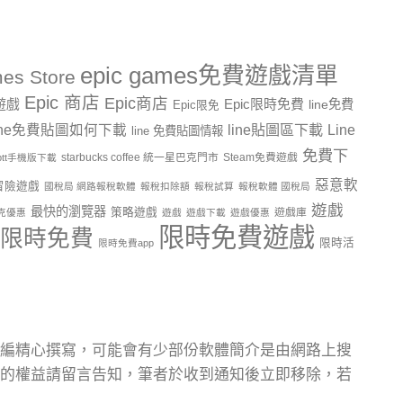
epic games免費遊戲清單
es Store
Epic 商店
Epic商店
費遊戲
Epic限時免費
line免費
Epic限免
line貼圖區下載
Line
ine免費貼圖如何下載
line 免費貼圖情報
免費下
starbucks coffee 統一星巴克門市
Steam免費遊戲
ptt手機版下載
惡意軟
冒險遊戲
國稅局 網路報稅軟體
報稅扣除額
報稅試算
報稅軟體 國稅局
遊戲
最快的瀏覽器
策略遊戲
遊戲庫
克優惠
遊戲
遊戲下載
遊戲優惠
限時免費遊戲
限時免費
限時活
限時免費app
編精心撰寫，可能會有少部份軟體簡介是由網路上搜
的權益請留言告知，筆者於收到通知後立即移除，若